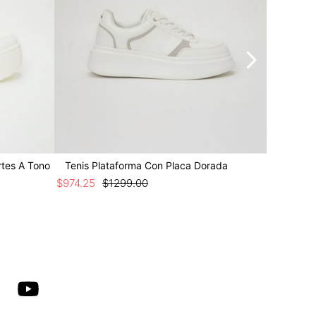
rtes A Tono
Tenis Plataforma Con Placa Dorada
Tenis P
$
974
.
25
$
1299
.
00
$
1124
.
25