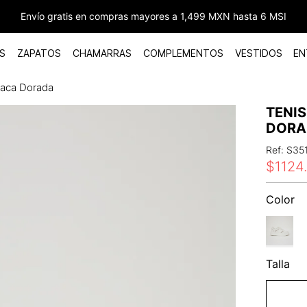
Envío gratis en compras mayores a 1,499 MXN hasta 6 MSI
S
ZAPATOS
CHAMARRAS
COMPLEMENTOS
VESTIDOS
EN
laca Dorada
TENI
DORA
Ref
:
S35
$
1124
Color
Talla