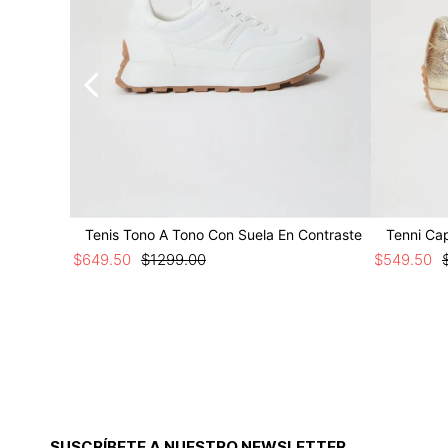
Tenis Tono A Tono Con Suela En Contraste
Tenni Ca
$
649
.
50
$
1299
.
00
$
549
.
50
SUSCRÍBETE A NUESTRO NEWSLETTER