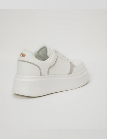
servicio
página 
Cliente'...
Devoluci
el mismo 
empaque 
no se vea
transport