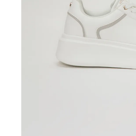
9
.
blusa
10
.
botas