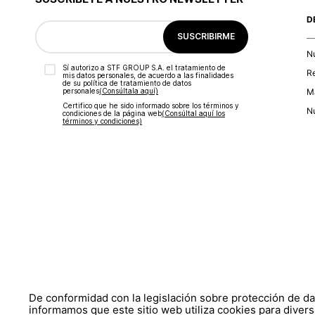
D
SUSCRIBIRME
N
Sí autorizo a STF GROUP S.A. el tratamiento de
R
mis datos personales, de acuerdo a las finalidades
de su política de tratamiento de datos
personales‎
(Consúltala aquí)
Ma
Certifico que he sido informado sobre los términos y
Nu
condiciones de la página web‎
(Consúltal aquí los
términos y condiciones)
De conformidad con la legislación sobre protección de d
informamos que este sitio web utiliza cookies para divers