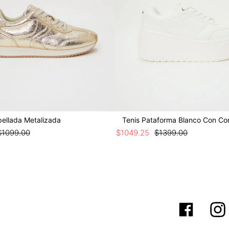
pellada Metalizada
Tenis Pataforma Blanco Con Co
$
1099
.
00
$
1049
.
25
$
1399
.
00