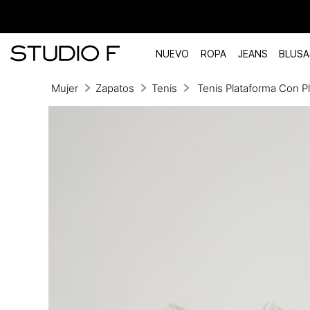
NUEVO
ROPA
JEANS
BLUSA
Mujer
Zapatos
Tenis
Tenis Plataforma Con P
TÉRMINOS MÁS BUSCADOS
1
.
vestidos
2
.
blusas
3
.
pantalon
4
.
tiro alto
5
.
blazer
6
.
falda
7
.
body studio f
8
.
short