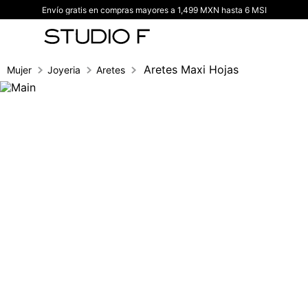
Envío gratis en compras mayores a 1,499 MXN hasta 6 MSI
TÉRMINOS MÁS BUSCADOS
1
.
vestidos
2
.
blusas
Aretes Maxi Hojas
Mujer
Joyeria
Aretes
3
.
pantalon
4
.
tiro alto
5
.
blazer
6
.
falda
7
.
body studio f
8
.
short
9
.
blusa
10
.
botas