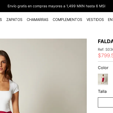
Envío gratis en compras mayores a 1,499 MXN hasta 6 MSI
S
ZAPATOS
CHAMARRAS
COMPLEMENTOS
VESTIDOS
EN
FALD
Ref
:
S03
$
799
.
Color
Talla