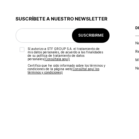
SUSCRÍBETE A NUESTRO NEWSLETTER
D
SUSCRIBIRME
N
Sí autorizo a STF GROUP S.A. el tratamiento de
R
mis datos personales, de acuerdo a las finalidades
de su política de tratamiento de datos
personales‎
(Consúltala aquí)
Ma
Certifico que he sido informado sobre los términos y
Nu
condiciones de la página web‎
(Consúltal aquí los
términos y condiciones)