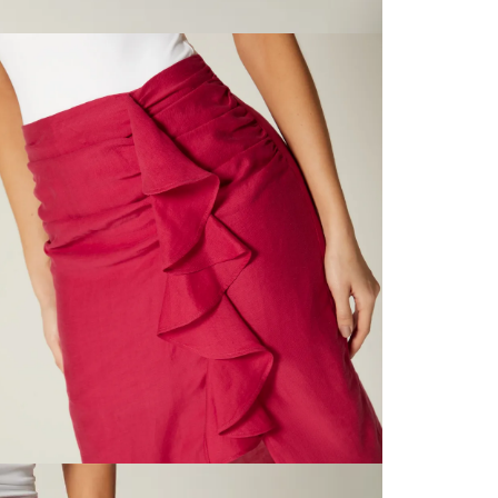
página 
Cliente'...
N
Devoluci
el mismo 
L
empaque 
no se vea
transport