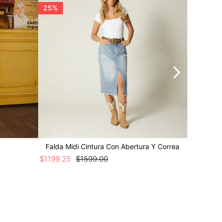
25%
25%
Falda Midi Cintura Con Abertura Y Correa
Falda La
$
1199
.
25
$
1599
.
00
$
1649
.
25