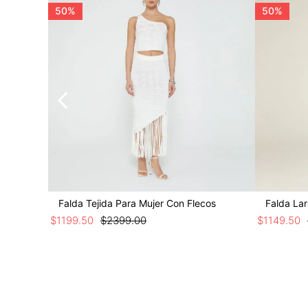
50%
50%
Falda Tejida Para Mujer Con Flecos
Falda Lar
$
1199
.
50
$
2399
.
00
$
1149
.
50