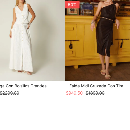
50%
ga Con Bolsillos Grandes
Falda Midi Cruzada Con Tira
$
2299
.
00
$
949
.
50
$
1899
.
00