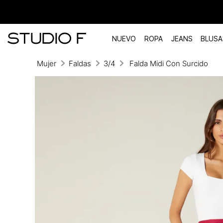
NUEVO
ROPA
JEANS
BLUSA
Mujer
Faldas
3/4
Falda Midi Con Surcido
TÉRMINOS MÁS BUSCADOS
1
.
vestidos
2
.
blusas
3
.
pantalon
4
.
tiro alto
5
.
blazer
6
.
falda
7
.
body studio f
8
.
short