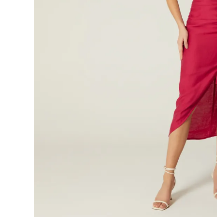
9
.
blusa
10
.
botas