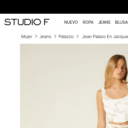
NUEVO
ROPA
JEANS
BLUSA
Mujer
Jeans
Palazzo
Jean Palazo En Jacqu
TÉRMINOS MÁS BUSCADOS
1
.
vestidos
2
.
blusas
3
.
pantalon
4
.
tiro alto
5
.
blazer
6
.
falda
7
.
body studio f
8
.
short