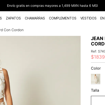
Envío gratis en compras mayores a 1,499 MXN hasta 6 MSI
S
ZAPATOS
CHAMARRAS
COMPLEMENTOS
VESTIDOS
EN
ard Con Cordon
JEAN
COR
Ref
:
S74
$
1839
Color
Talla