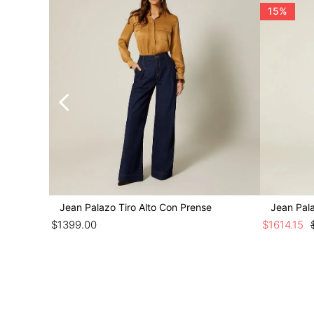
15%
Jean Palazo Tiro Alto Con Prense
Jean Pala
$
1399
.
00
$
1614
.
15