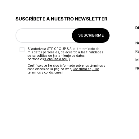
SUSCRÍBETE A NUESTRO NEWSLETTER
D
SUSCRIBIRME
N
Sí autorizo a STF GROUP S.A. el tratamiento de
R
mis datos personales, de acuerdo a las finalidades
de su política de tratamiento de datos
personales‎
(Consúltala aquí)
Ma
Certifico que he sido informado sobre los términos y
Nu
condiciones de la página web‎
(Consúltal aquí los
términos y condiciones)