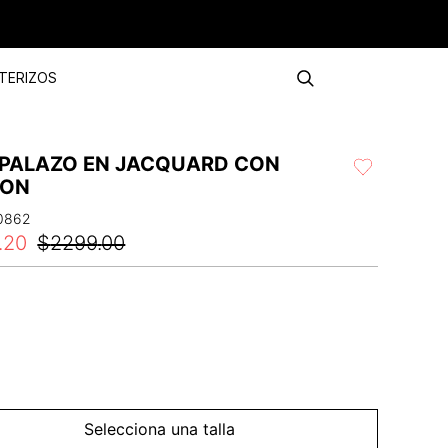
TERIZOS
 PALAZO EN JACQUARD CON
DON
0862
.
20
$
2299
.
00
Selecciona una talla