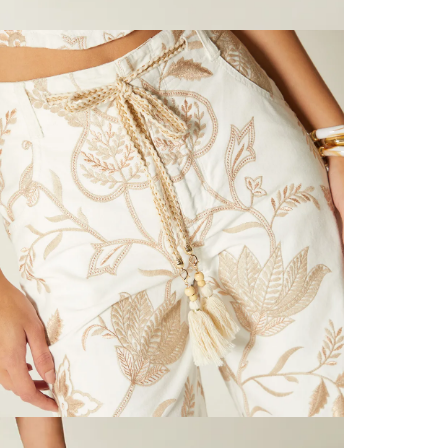
servicio
S
página 
Cliente'...
N
Devoluci
el mismo 
L
empaque 
no se vea
transport