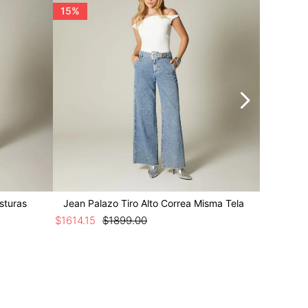
15%
20%
sturas
Jean Palazo Tiro Alto Correa Misma Tela
Jean Pal
$
1614
.
15
$
1899
.
00
$
1839
.
20