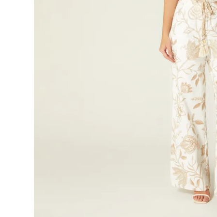
9
.
botas
10
.
blusa