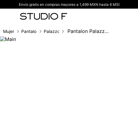
Envío gratis en compras mayores a 1,499 MXN hasta 6 MSI
TÉRMINOS MÁS BUSCADOS
1
.
vestidos
2
.
blusas
Pantalon Palazzo Tiro Alto
Mujer
Pantalones
Palazzo
3
.
pantalon
4
.
tiro alto
5
.
blazer
6
.
falda
7
.
body studio f
8
.
blusa
9
.
short
10
.
botas