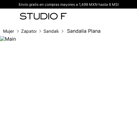
Envío gratis en compras mayores a 1,499 MXN hasta 6 MSI
TÉRMINOS MÁS BUSCADOS
1
.
vestidos
2
.
blusas
Sandalia Plana
Mujer
Zapatos
Sandalias
3
.
pantalon
4
.
tiro alto
5
.
blazer
6
.
falda
7
.
body studio f
8
.
short
9
.
blusa
10
.
botas