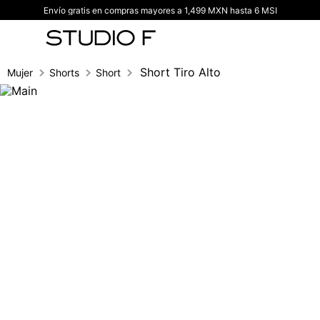
Envío gratis en compras mayores a 1,499 MXN hasta 6 MSI
TÉRMINOS MÁS BUSCADOS
1
.
vestidos
2
.
blusas
Short Tiro Alto
Mujer
Shorts
Short
3
.
pantalon
4
.
tiro alto
5
.
blazer
6
.
falda
7
.
body studio f
8
.
short
9
.
botas
10
.
blusa