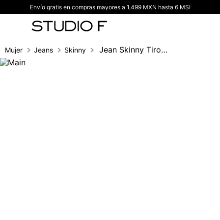
Envío gratis en compras mayores a 1,499 MXN hasta 6 MSI
TÉRMINOS MÁS BUSCADOS
1
.
vestidos
2
.
blusas
Jean Skinny Tiro Alto Correa Vinilo
Mujer
Jeans
Skinny
3
.
pantalon
4
.
tiro alto
5
.
blazer
6
.
falda
7
.
body studio f
8
.
blusa
9
.
short
10
.
botas