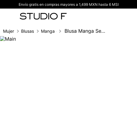
Envío gratis en compras mayores a 1,499 MXN hasta 6 MSI
TÉRMINOS MÁS BUSCADOS
1
.
vestidos
2
.
blusas
Blusa Manga Seguida Con Elastico En Cint
Mujer
Blusas
Manga corta
3
.
pantalon
4
.
tiro alto
5
.
blazer
6
.
falda
7
.
body studio f
8
.
blusa
9
.
short
10
.
botas