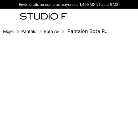
Envío gratis en compras mayores a 1,499 MXN hasta 6 MSI
TÉRMINOS MÁS BUSCADOS
1
.
vestidos
2
.
blusas
Pantalon Bota Recta
Mujer
Pantalones
Bota recta
3
.
pantalon
4
.
tiro alto
5
.
blazer
6
.
falda
7
.
body studio f
8
.
short
9
.
botas
10
.
blusa