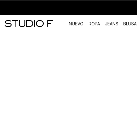
NUEVO
ROPA
JEANS
BLUSA
TÉRMINOS MÁS BUSCADOS
1
.
vestidos
2
.
blusas
3
.
pantalon
4
.
tiro alto
5
.
blazer
6
.
falda
7
.
body studio f
8
.
short