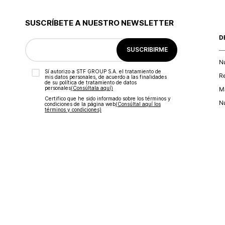
9
.
blusa
10
.
botas
SUSCRÍBETE A NUESTRO NEWSLETTER
D
SUSCRIBIRME
N
Sí autorizo a STF GROUP S.A. el tratamiento de
R
mis datos personales, de acuerdo a las finalidades
de su política de tratamiento de datos
personales‎
(Consúltala aquí)
Ma
Certifico que he sido informado sobre los términos y
Nu
condiciones de la página web‎
(Consúltal aquí los
términos y condiciones)