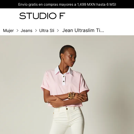
Envío gratis en compras mayores a 1,499 MXN hasta 6 MSI
TÉRMINOS MÁS BUSCADOS
1
.
vestidos
2
.
blusas
Jean Ultraslim Tiro Alto Cinco Bolsillos
Mujer
Jeans
Ultra Slim fit
3
.
pantalon
4
.
tiro alto
5
.
blazer
6
.
falda
7
.
body studio f
8
.
short
9
.
blusa
10
.
botas