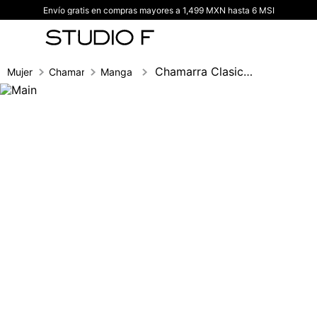
Envío gratis en compras mayores a 1,499 MXN hasta 6 MSI
TÉRMINOS MÁS BUSCADOS
1
.
vestidos
2
.
blusas
Chamarra Clasica Para Mujer
Mujer
Chamarras
Manga larga
3
.
pantalon
4
.
tiro alto
5
.
blazer
6
.
falda
7
.
body studio f
8
.
short
9
.
blusa
10
.
botas