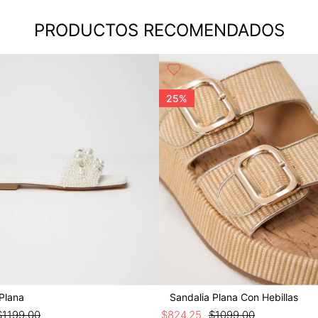
PRODUCTOS RECOMENDADOS
25%
Plana
Sandalia Plana Con Hebillas
$
1199
.
00
$
824
.
25
$
1099
.
00