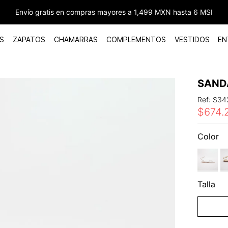
Envío gratis en compras mayores a 1,499 MXN hasta 6 MSI
S
ZAPATOS
CHAMARRAS
COMPLEMENTOS
VESTIDOS
EN
SAND
Ref
:
S34
$
674
.
Color
Talla