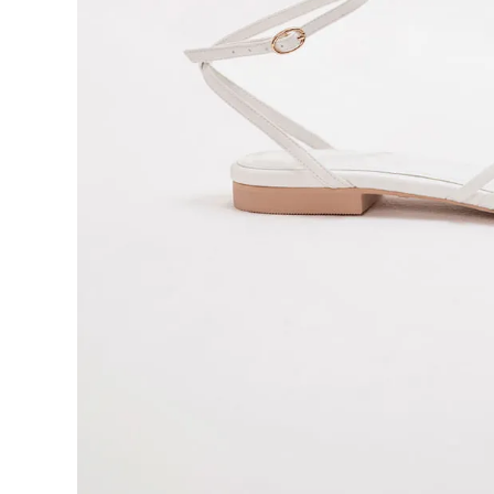
9
.
blusa
10
.
botas