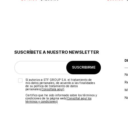
SUSCRÍBETE A NUESTRO NEWSLETTER
D
SUSCRIBIRME
N
Sí autorizo a STF GROUP S.A. el tratamiento de
R
mis datos personales, de acuerdo a las finalidades
de su política de tratamiento de datos
personales‎
(Consúltala aquí)
Ma
Certifico que he sido informado sobre los términos y
Nu
condiciones de la página web‎
(Consúltal aquí los
términos y condiciones)