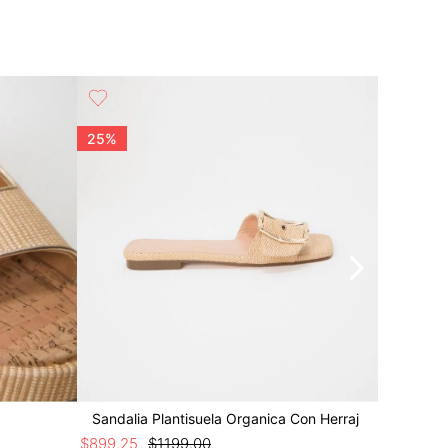
25%
50%
Sandalia Plantisuela Organica Con Herraj
Sandalia
$
899
.
25
$
1199
.
00
$
549
.
50