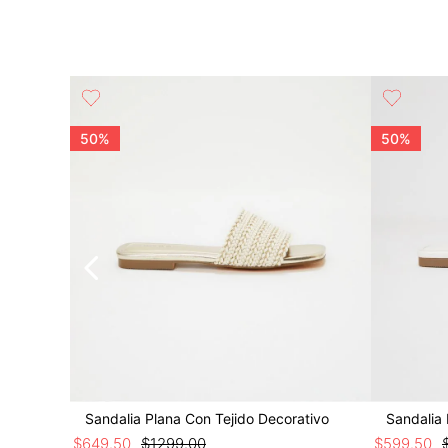
adamaxi A
50%
50%
Sandalia Plana Con Tejido Decorativo
Sandalia 
$
649
.
50
$
1299
.
00
$
599
.
50