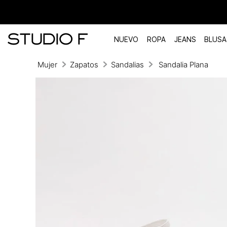
NUEVO
ROPA
JEANS
BLUSA
Mujer
Zapatos
Sandalias
Sandalia Plana
TÉRMINOS MÁS BUSCADOS
1
.
vestidos
2
.
blusas
3
.
pantalon
4
.
tiro alto
5
.
blazer
6
.
falda
7
.
body studio f
8
.
short