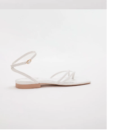
página 
Cliente'...
Devoluci
el mismo 
empaque 
no se vea
transport