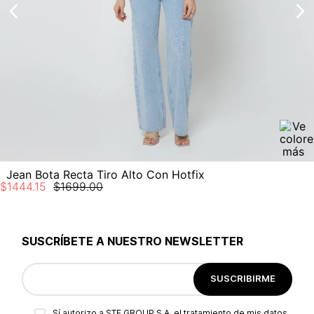
Jean Bota Recta Tiro Alto Con Hotfix
$
1444
.
15
$
1699
.
00
SUSCRÍBETE A NUESTRO NEWSLETTER
SUSCRIBIRME
Sí autorizo a STF GROUP S.A. el tratamiento de mis datos