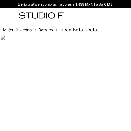
Envío gratis en compras mayores a 1,499 MXN hasta 6 MSI
TÉRMINOS MÁS BUSCADOS
1
.
vestidos
2
.
blusas
Jean Bota Recta Tiro Alto Cinturon Para
Mujer
Jeans
Bota recta
3
.
pantalon
4
.
tiro alto
5
.
blazer
6
.
falda
7
.
body studio f
8
.
short
9
.
botas
10
.
blusa