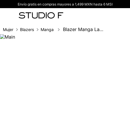
Envío gratis en compras mayores a 1,499 MXN hasta 6 MSI
TÉRMINOS MÁS BUSCADOS
1
.
vestidos
2
.
blusas
Blazer Manga Larga De Un Boton
Mujer
Blazers
Manga larga
3
.
pantalon
4
.
tiro alto
5
.
blazer
6
.
falda
7
.
body studio f
8
.
short
9
.
botas
10
.
blusa