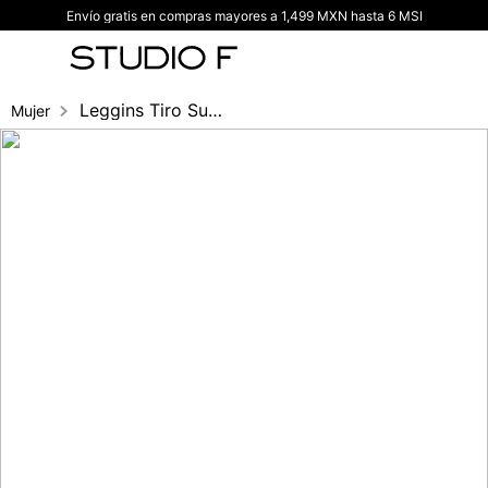
Envío gratis en compras mayores a 1,499 MXN hasta 6 MSI
TÉRMINOS MÁS BUSCADOS
1
.
vestidos
2
.
blusas
Leggins Tiro Super Alto Bota Pitillo Con
Mujer
3
.
pantalon
4
.
tiro alto
5
.
blazer
6
.
falda
7
.
body studio f
8
.
short
9
.
botas
10
.
blusa