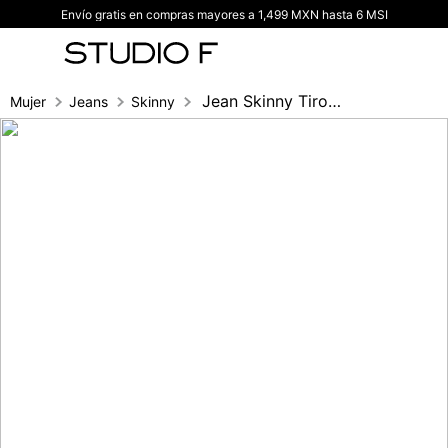
Envío gratis en compras mayores a 1,499 MXN hasta 6 MSI
TÉRMINOS MÁS BUSCADOS
1
.
vestidos
2
.
blusas
Jean Skinny Tiro Medio,Cinco Bolsillos,
Mujer
Jeans
Skinny
3
.
pantalon
4
.
tiro alto
5
.
blazer
6
.
falda
7
.
body studio f
8
.
short
9
.
botas
10
.
blusa