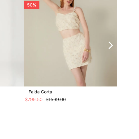
50%
50%
Falda Corta
Falda Mi
$
799
.
50
$
1599
.
00
$
649
.
50