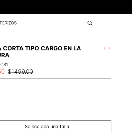
TERIZOS
A CORTA TIPO CARGO EN LA
URA
6181
50
$
1499
.
00
Selecciona una talla