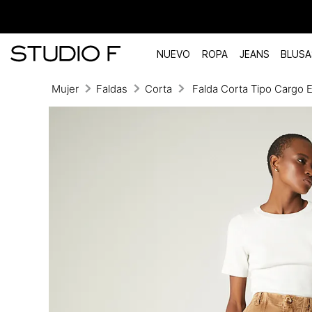
NUEVO
ROPA
JEANS
BLUSA
Mujer
Faldas
Corta
Falda Corta Tipo Cargo E
TÉRMINOS MÁS BUSCADOS
1
.
vestidos
2
.
blusas
3
.
pantalon
4
.
tiro alto
5
.
blazer
6
.
falda
7
.
body studio f
8
.
short