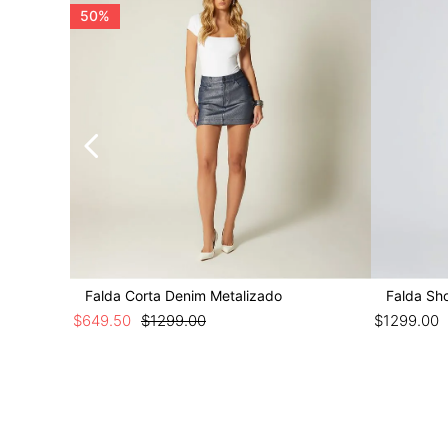
50%
Falda Corta Denim Metalizado
Falda Sh
$
649
.
50
$
1299
.
00
$
1299
.
00