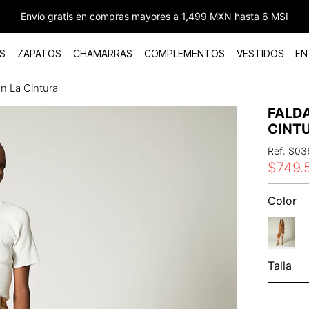
Envío gratis en compras mayores a 1,499 MXN hasta 6 MSI
S
ZAPATOS
CHAMARRAS
COMPLEMENTOS
VESTIDOS
EN
n La Cintura
FALD
CINT
Ref
:
S03
$
749
.
Color
Talla