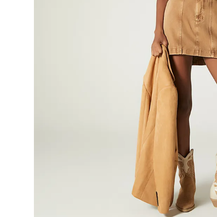
9
.
botas
10
.
blusa