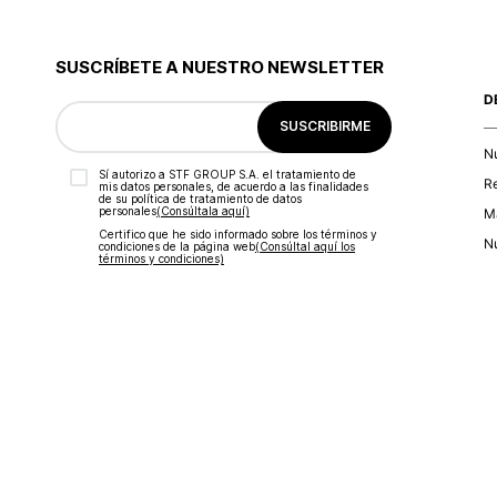
SUSCRÍBETE A NUESTRO NEWSLETTER
D
SUSCRIBIRME
N
Sí autorizo a STF GROUP S.A. el tratamiento de
R
mis datos personales, de acuerdo a las finalidades
de su política de tratamiento de datos
personales‎
(Consúltala aquí)
Ma
Certifico que he sido informado sobre los términos y
Nu
condiciones de la página web‎
(Consúltal aquí los
términos y condiciones)