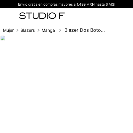
Envío gratis en compras mayores a 1,499 MXN hasta 6 MSI
TÉRMINOS MÁS BUSCADOS
1
.
vestidos
2
.
blusas
Blazer Dos Botones Frente
Mujer
Blazers
Manga larga
3
.
pantalon
4
.
tiro alto
5
.
blazer
6
.
falda
7
.
body studio f
8
.
short
9
.
botas
10
.
blusa