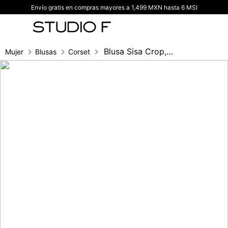
Envío gratis en compras mayores a 1,499 MXN hasta 6 MSI
TÉRMINOS MÁS BUSCADOS
1
.
vestidos
2
.
blusas
Blusa Sisa Crop, Copas, Cortes
Mujer
Blusas
Corset
3
.
pantalon
4
.
tiro alto
5
.
blazer
6
.
falda
7
.
body studio f
8
.
blusa
9
.
short
10
.
botas