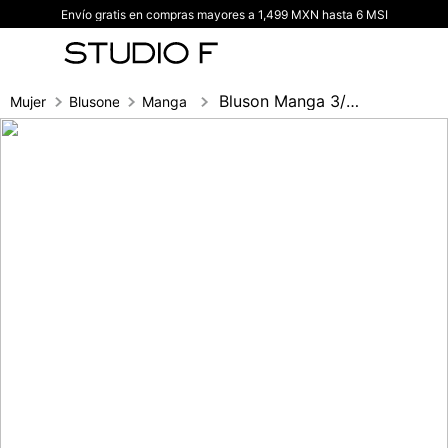
Envío gratis en compras mayores a 1,499 MXN hasta 6 MSI
TÉRMINOS MÁS BUSCADOS
1
.
vestidos
2
.
blusas
Bluson Manga 3/4 Con Insumos
Mujer
Blusones
Manga 3/4
3
.
pantalon
4
.
tiro alto
5
.
blazer
6
.
falda
7
.
body studio f
8
.
short
9
.
blusa
10
.
botas