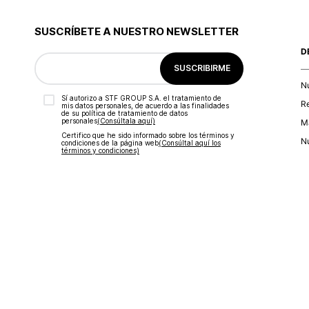
SUSCRÍBETE A NUESTRO NEWSLETTER
D
SUSCRIBIRME
N
Sí autorizo a STF GROUP S.A. el tratamiento de
R
mis datos personales, de acuerdo a las finalidades
de su política de tratamiento de datos
personales‎
(Consúltala aquí)
Ma
Certifico que he sido informado sobre los términos y
Nu
condiciones de la página web‎
(Consúltal aquí los
términos y condiciones)