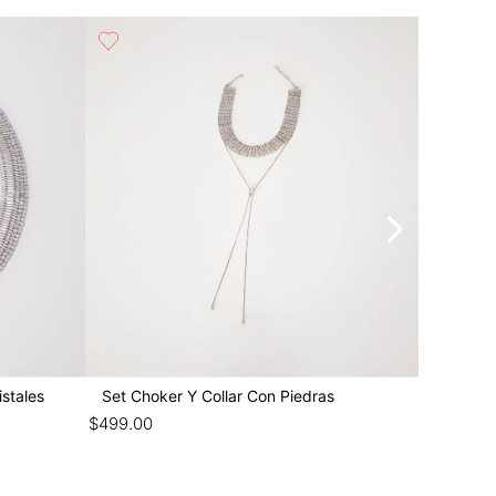
stales
Set Choker Y Collar Con Piedras
Set De 
$
499
.
00
$
299
.
00