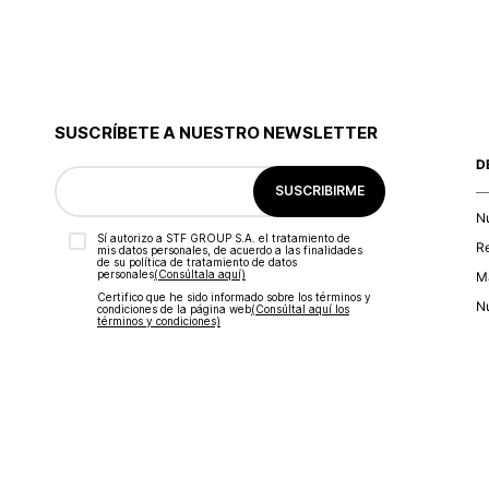
SUSCRÍBETE A NUESTRO NEWSLETTER
D
SUSCRIBIRME
N
Sí autorizo a STF GROUP S.A. el tratamiento de
R
mis datos personales, de acuerdo a las finalidades
de su política de tratamiento de datos
personales‎
(Consúltala aquí)
Ma
Certifico que he sido informado sobre los términos y
Nu
condiciones de la página web‎
(Consúltal aquí los
términos y condiciones)