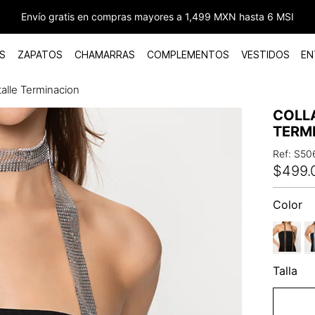
Envío gratis en compras mayores a 1,499 MXN hasta 6 MSI
S
ZAPATOS
CHAMARRAS
COMPLEMENTOS
VESTIDOS
EN
talle Terminacion
COLLA
TERM
Ref
:
S50
$
499
.
Color
Talla