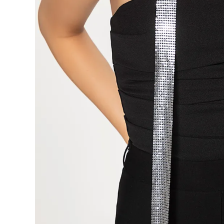
9
.
botas
10
.
blusa