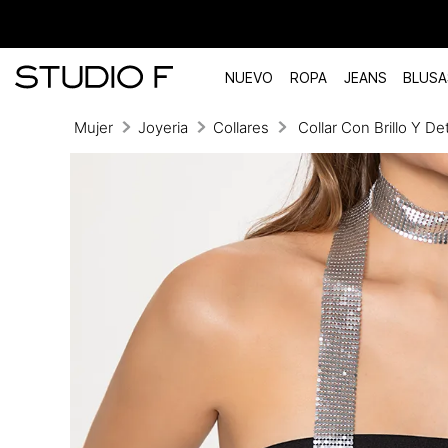
NUEVO
ROPA
JEANS
BLUSA
Mujer
Joyeria
Collares
Collar Con Brillo Y De
TÉRMINOS MÁS BUSCADOS
1
.
vestidos
2
.
blusas
3
.
pantalon
4
.
tiro alto
5
.
blazer
6
.
falda
7
.
body studio f
8
.
short