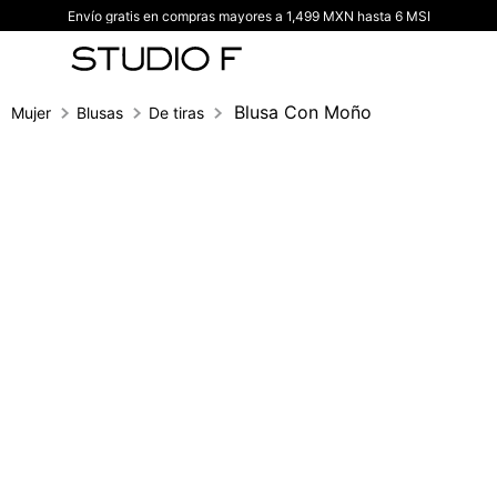
Envío gratis en compras mayores a 1,499 MXN hasta 6 MSI
TÉRMINOS MÁS BUSCADOS
1
.
vestidos
2
.
blusas
Blusa Con Moño
Mujer
Blusas
De tiras
3
.
pantalon
4
.
tiro alto
5
.
blazer
6
.
falda
7
.
body studio f
8
.
short
9
.
botas
10
.
blusa