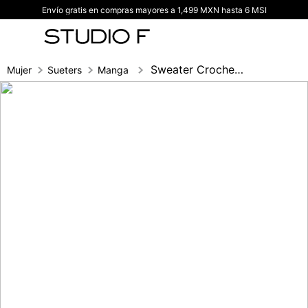
Envío gratis en compras mayores a 1,499 MXN hasta 6 MSI
TÉRMINOS MÁS BUSCADOS
1
.
vestidos
2
.
blusas
Sweater Crochet Con Lurex
Mujer
Sueters
Manga larga
3
.
pantalon
4
.
tiro alto
5
.
blazer
6
.
falda
7
.
body studio f
8
.
short
9
.
botas
10
.
blusa