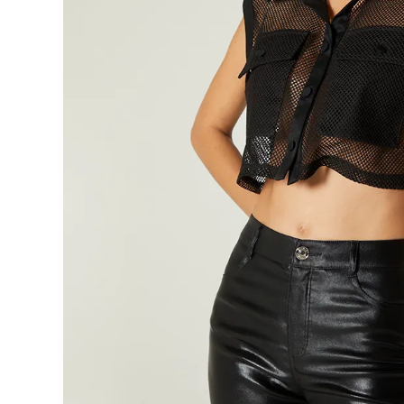
9
.
botas
10
.
blusa