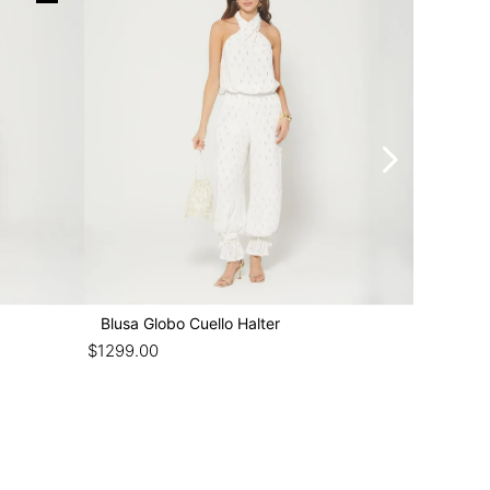
$
999
.
00
Blusa Globo Cuello Halter
$
1299
.
00