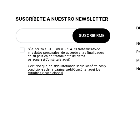
SUSCRÍBETE A NUESTRO NEWSLETTER
D
SUSCRIBIRME
N
Sí autorizo a STF GROUP S.A. el tratamiento de
R
mis datos personales, de acuerdo a las finalidades
de su política de tratamiento de datos
personales‎
(Consúltala aquí)
Ma
Certifico que he sido informado sobre los términos y
Nu
condiciones de la página web‎
(Consúltal aquí los
términos y condiciones)