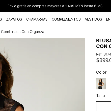
Envío gratis en compras mayores a 1,499 MXN hasta 6 MSI
S
ZAPATOS
CHAMARRAS
COMPLEMENTOS
VESTIDOS
EN
a Combinada Con Organza
BLUS
CON 
Ref
:
S17
$
899
.
Color
Talla