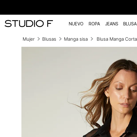
NUEVO
ROPA
JEANS
BLUSA
Mujer
Blusas
Manga sisa
Blusa Manga Cort
TÉRMINOS MÁS BUSCADOS
1
.
vestidos
2
.
blusas
3
.
pantalon
4
.
tiro alto
5
.
blazer
6
.
falda
7
.
body studio f
8
.
short