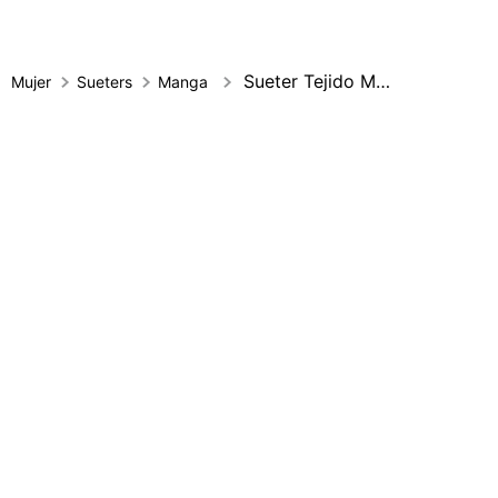
Sueter Tejido Manga Larga Cuello Redondo
Mujer
Sueters
Manga larga