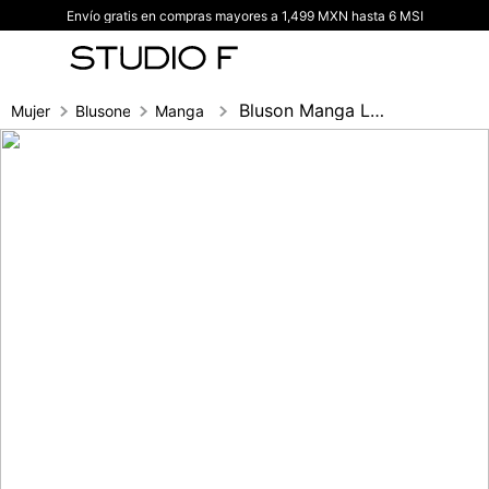
Envío gratis en compras mayores a 1,499 MXN hasta 6 MSI
TÉRMINOS MÁS BUSCADOS
1
.
vestidos
2
.
blusas
Bluson Manga Larga Con Aberturas En Cost
Mujer
Blusones
Manga larga
3
.
pantalon
4
.
tiro alto
5
.
blazer
6
.
falda
7
.
body studio f
8
.
blusa
9
.
short
10
.
botas