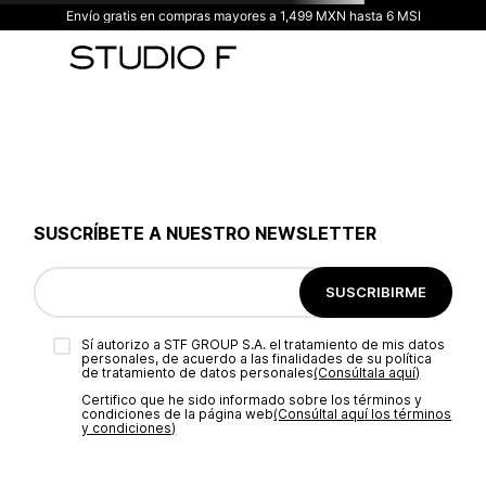
Envío gratis en compras mayores a 1,499 MXN hasta 6 MSI
SUSCRÍBETE A NUESTRO NEWSLETTER
SUSCRIBIRME
Sí autorizo a STF GROUP S.A. el tratamiento de mis datos
personales, de acuerdo a las finalidades de su política
de tratamiento de datos personales‎
(Consúltala aquí)
Certifico que he sido informado sobre los términos y
condiciones de la página web‎
(Consúltal aquí los términos
y condiciones)