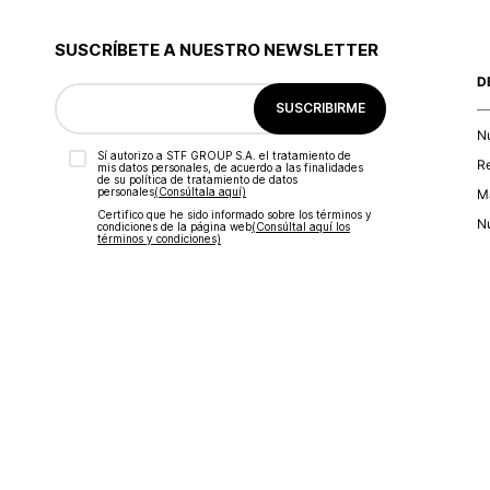
SUSCRÍBETE A NUESTRO NEWSLETTER
D
SUSCRIBIRME
N
Sí autorizo a STF GROUP S.A. el tratamiento de
R
mis datos personales, de acuerdo a las finalidades
de su política de tratamiento de datos
personales‎
(Consúltala aquí)
Ma
Certifico que he sido informado sobre los términos y
Nu
condiciones de la página web‎
(Consúltal aquí los
términos y condiciones)