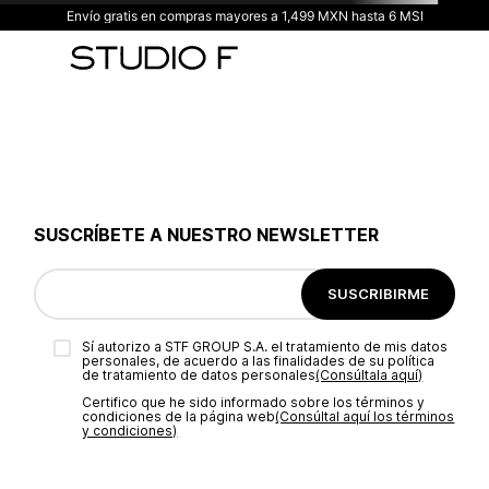
Envío gratis en compras mayores a 1,499 MXN hasta 6 MSI
TÉRMINOS MÁS BUSCADOS
1
.
vestidos
2
.
blusas
3
.
pantalon
4
.
tiro alto
5
.
blazer
SUSCRÍBETE A NUESTRO NEWSLETTER
6
.
falda
7
.
body studio f
SUSCRIBIRME
8
.
short
Sí autorizo a STF GROUP S.A. el tratamiento de mis datos
9
.
blusa
personales, de acuerdo a las finalidades de su política
de tratamiento de datos personales‎
(Consúltala aquí)
10
.
botas
Certifico que he sido informado sobre los términos y
condiciones de la página web‎
(Consúltal aquí los términos
y condiciones)