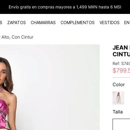
Envío gratis en compras mayores a 1,499 MXN hasta 6 MSI
S
ZAPATOS
CHAMARRAS
COMPLEMENTOS
VESTIDOS
EN
 Alto, Con Cintur
JEAN 
CINT
Ref
:
S74
$
799
.
Color
Talla