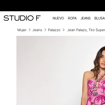
NUEVO
ROPA
JEANS
BLUSA
Mujer
Jeans
Palazzo
Jean Palazo, Tiro Super
TÉRMINOS MÁS BUSCADOS
1
.
vestidos
2
.
blusas
3
.
pantalon
4
.
tiro alto
5
.
blazer
6
.
falda
7
.
body studio f
8
.
short