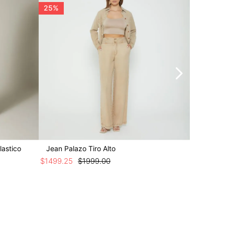
25%
25%
lastico
Jean Palazo Tiro Alto
Jean Bot
$
1499
.
25
$
1999
.
00
$
1424
.
25