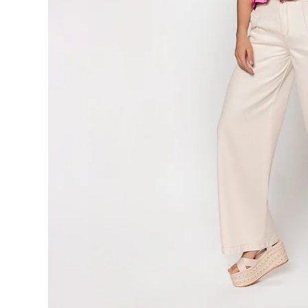
9
.
blusa
10
.
botas