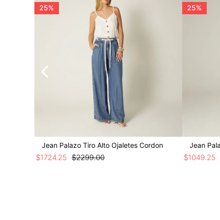
25%
25%
Jean Palazo Tiro Alto Ojaletes Cordon
Jean Pala
$
1724
.
25
$
2299
.
00
$
1049
.
25