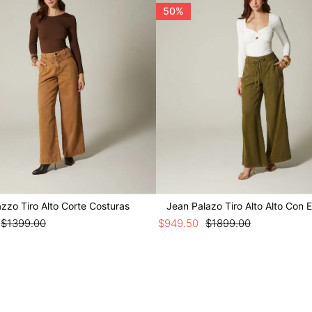
50%
zzo Tiro Alto Corte Costuras
Jean Palazo Tiro Alto Alto Con E
$
1399
.
00
$
949
.
50
$
1899
.
00