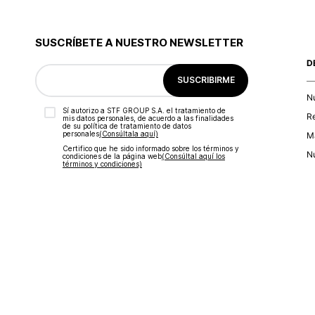
SUSCRÍBETE A NUESTRO NEWSLETTER
D
SUSCRIBIRME
N
Sí autorizo a STF GROUP S.A. el tratamiento de
R
mis datos personales, de acuerdo a las finalidades
de su política de tratamiento de datos
personales‎
(Consúltala aquí)
Ma
Certifico que he sido informado sobre los términos y
Nu
condiciones de la página web‎
(Consúltal aquí los
términos y condiciones)