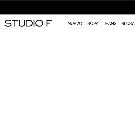
NUEVO
ROPA
JEANS
BLUSA
TÉRMINOS MÁS BUSCADOS
1
.
vestidos
2
.
blusas
3
.
pantalon
4
.
tiro alto
5
.
blazer
6
.
falda
7
.
body studio f
8
.
blusa