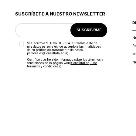
9
.
short
10
.
botas
SUSCRÍBETE A NUESTRO NEWSLETTER
D
SUSCRIBIRME
N
Sí autorizo a STF GROUP S.A. el tratamiento de
R
mis datos personales, de acuerdo a las finalidades
de su política de tratamiento de datos
personales‎
(Consúltala aquí)
Ma
Certifico que he sido informado sobre los términos y
Nu
condiciones de la página web‎
(Consúltal aquí los
términos y condiciones)