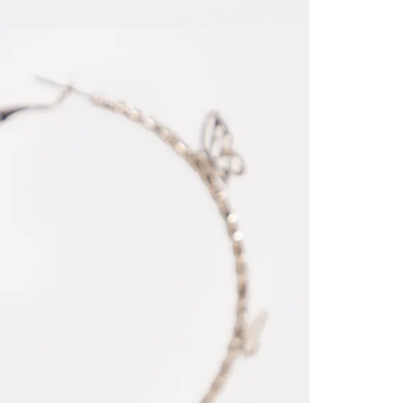
página 
Cliente'...
Devoluci
el mismo 
empaque 
no se vea
transport