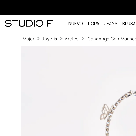
NUEVO
ROPA
JEANS
BLUSA
Mujer
Joyeria
Aretes
Candonga Con Maripo
TÉRMINOS MÁS BUSCADOS
1
.
vestidos
2
.
blusas
3
.
pantalon
4
.
tiro alto
5
.
blazer
6
.
falda
7
.
body studio f
8
.
short