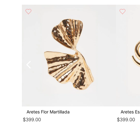
n Bordes
Aretes Flor Martillada
Aretes Es
$
399
.
00
$
399
.
00