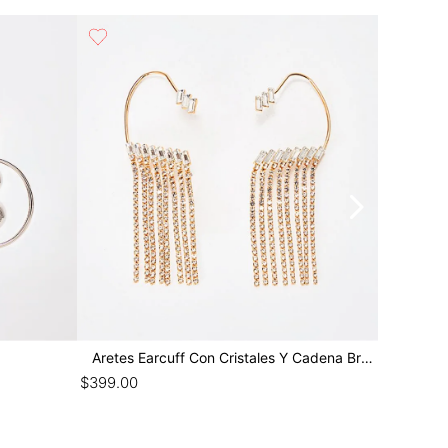
Aretes Earcuff Con Cristales Y Cadena Brillo
Aretes C
$
399
.
00
$
299
.
00