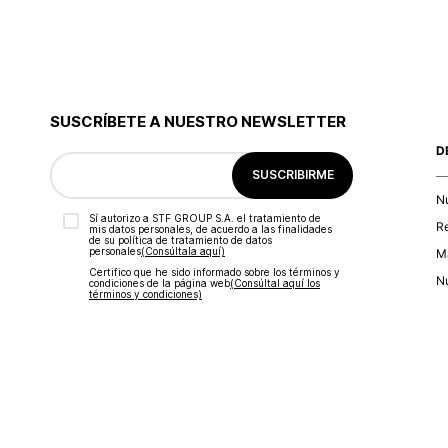
SUSCRÍBETE A NUESTRO NEWSLETTER
D
SUSCRIBIRME
N
Sí autorizo a STF GROUP S.A. el tratamiento de
R
mis datos personales, de acuerdo a las finalidades
de su política de tratamiento de datos
personales‎
(Consúltala aquí)
Ma
Certifico que he sido informado sobre los términos y
Nu
condiciones de la página web‎
(Consúltal aquí los
términos y condiciones)