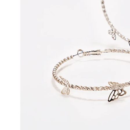
9
.
botas
10
.
blusa