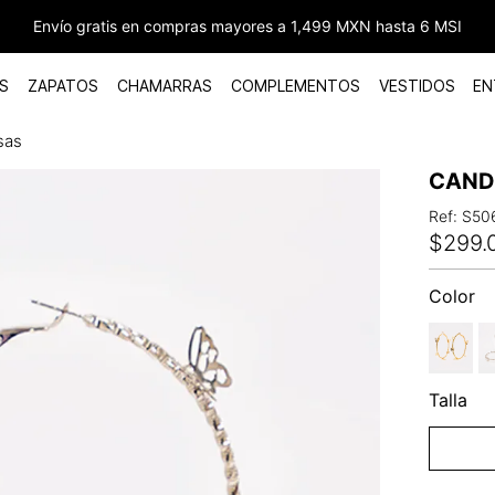
Envío gratis en compras mayores a 1,499 MXN hasta 6 MSI
S
ZAPATOS
CHAMARRAS
COMPLEMENTOS
VESTIDOS
EN
sas
CAND
Ref
:
S50
$
299
.
Color
Talla