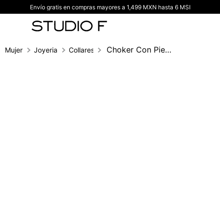
Envío gratis en compras mayores a 1,499 MXN hasta 6 MSI
TÉRMINOS MÁS BUSCADOS
1
.
vestidos
2
.
blusas
Choker Con Piedras Tipo Diamante
Mujer
Joyeria
Collares
3
.
pantalon
4
.
tiro alto
5
.
blazer
6
.
falda
7
.
body studio f
8
.
short
9
.
blusa
10
.
botas