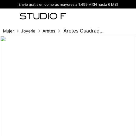
Envío gratis en compras mayores a 1,499 MXN hasta 6 MSI
TÉRMINOS MÁS BUSCADOS
1
.
vestidos
2
.
blusas
Aretes Cuadrados Noche
Mujer
Joyeria
Aretes
3
.
pantalon
4
.
tiro alto
5
.
blazer
6
.
falda
7
.
body studio f
8
.
short
9
.
botas
10
.
blusa