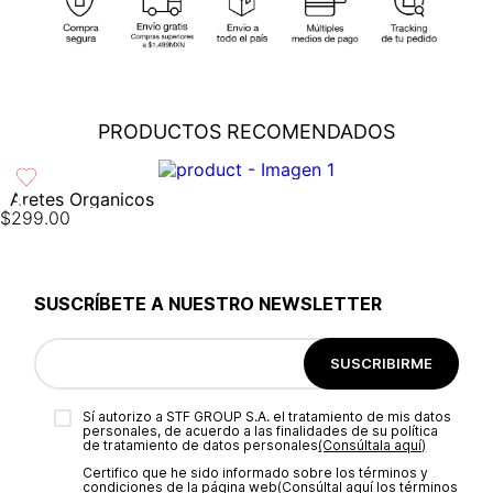
cobertura para que tu compra llegue a la dirección de tu
preferencia...
Ver más
Cambios
: En caso de requerir el cambio de tu pedido, debes
comunicarte al área de Servicio al Cliente al (55) 5899 1500
Ext. 5046 o vía chat en línea (en horario de lunes a viernes de
PRODUCTOS RECOMENDADOS
8:00 -17:00 hrs); también nos puedes enviar un correo a
servicioalcliente@modinsamexico.com.mx
o a través de
nuestra página web
www.studiofmexico.com
en la opción
'Servicio al Cliente'...
Ver más
Aretes Organicos
$
299
.
00
Devoluciones
: Para realizar la devolución de tu pedido debes
utilizar el mismo empaque en que lo recibiste, es importante
que el empaque sea el adecuado según la naturaleza del
producto para que no se vea afectada su integridad durante
SUSCRÍBETE A NUESTRO NEWSLETTER
el proceso de transporte...
Ver más
SUSCRIBIRME
Sí autorizo a STF GROUP S.A. el tratamiento de mis datos
personales, de acuerdo a las finalidades de su política
de tratamiento de datos personales‎
(Consúltala aquí)
Certifico que he sido informado sobre los términos y
condiciones de la página web‎
(Consúltal aquí los términos