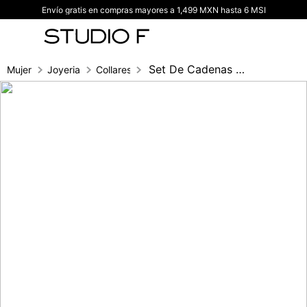
Envío gratis en compras mayores a 1,499 MXN hasta 6 MSI
TÉRMINOS MÁS BUSCADOS
1
.
vestidos
2
.
blusas
Set De Cadenas Con Manos Y Ojos
Mujer
Joyeria
Collares
3
.
pantalon
4
.
tiro alto
5
.
blazer
6
.
falda
7
.
body studio f
8
.
blusa
9
.
short
10
.
botas