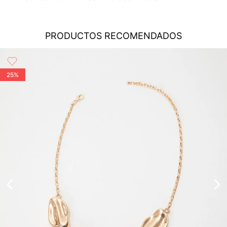
cobertura para que tu compra llegue a la dirección de tu
preferencia...
Ver más
Cambios
: En caso de requerir el cambio de tu pedido, debes
PRODUCTOS RECOMENDADOS
comunicarte al área de Servicio al Cliente al (55) 5899 1500
Ext. 5046 o vía chat en línea (en horario de lunes a viernes de
8:00 -17:00 hrs); también nos puedes enviar un correo a
servicioalcliente@modinsamexico.com.mx
o a través de
25%
nuestra página web
www.studiofmexico.com
en la opción
'Servicio al Cliente'...
Ver más
Devoluciones
: Para realizar la devolución de tu pedido debes
utilizar el mismo empaque en que lo recibiste, es importante
que el empaque sea el adecuado según la naturaleza del
producto para que no se vea afectada su integridad durante
el proceso de transporte...
Ver más