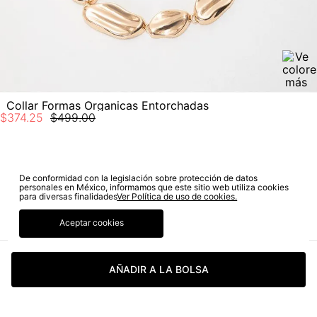
Collar Formas Organicas Entorchadas
$
374
.
25
$
499
.
00
SUSCRÍBETE A NUESTRO NEWSLETTER
De conformidad con la legislación sobre protección de datos
personales en México, informamos que este sitio web utiliza cookies
para diversas finalidades
Ver Política de uso de cookies.
SUSCRIBIRME
Aceptar cookies
Sí autorizo a STF GROUP S.A. el tratamiento de mis datos
personales, de acuerdo a las finalidades de su política
de tratamiento de datos personales‎
(Consúltala aquí)
AÑADIR A LA BOLSA
Certifico que he sido informado sobre los términos y
condiciones de la página web‎
(Consúltal aquí los términos
y condiciones)