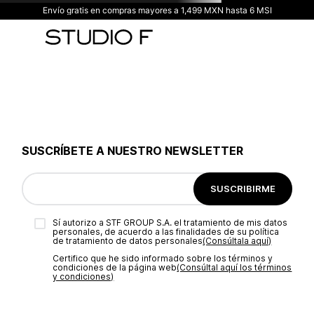
Envío gratis en compras mayores a 1,499 MXN hasta 6 MSI
SUSCRÍBETE A NUESTRO NEWSLETTER
SUSCRIBIRME
Sí autorizo a STF GROUP S.A. el tratamiento de mis datos
personales, de acuerdo a las finalidades de su política
de tratamiento de datos personales‎
(Consúltala aquí)
Certifico que he sido informado sobre los términos y
condiciones de la página web‎
(Consúltal aquí los términos
y condiciones)