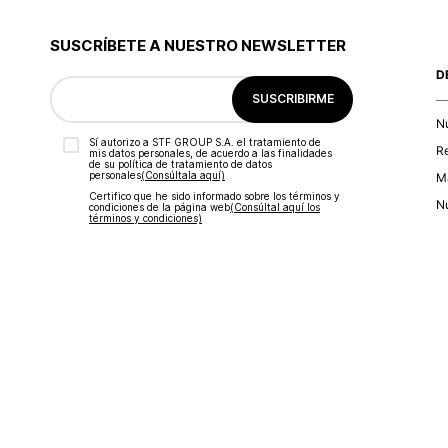
9
.
blusa
10
.
botas
SUSCRÍBETE A NUESTRO NEWSLETTER
D
SUSCRIBIRME
N
Sí autorizo a STF GROUP S.A. el tratamiento de
R
mis datos personales, de acuerdo a las finalidades
de su política de tratamiento de datos
personales‎
(Consúltala aquí)
Ma
Certifico que he sido informado sobre los términos y
Nu
condiciones de la página web‎
(Consúltal aquí los
términos y condiciones)