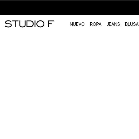
NUEVO
ROPA
JEANS
BLUSA
TÉRMINOS MÁS BUSCADOS
1
.
vestidos
2
.
blusas
3
.
pantalon
4
.
tiro alto
5
.
blazer
6
.
falda
7
.
body studio f
8
.
short