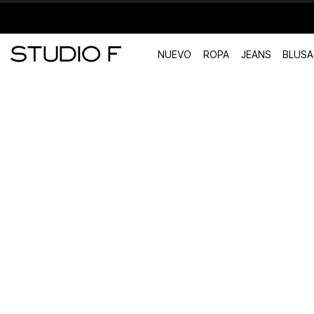
NUEVO
ROPA
JEANS
BLUSA
TÉRMINOS MÁS BUSCADOS
1
.
vestidos
2
.
blusas
3
.
pantalon
4
.
tiro alto
5
.
blazer
6
.
falda
7
.
body studio f
8
.
short