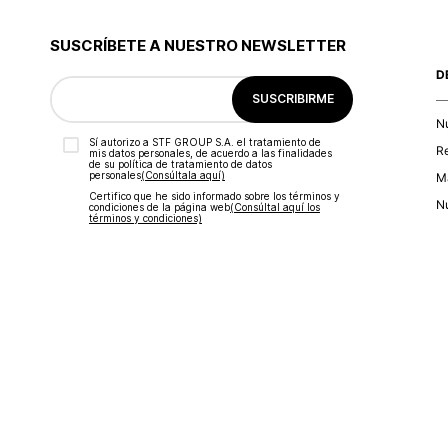
9
.
botas
10
.
blusa
SUSCRÍBETE A NUESTRO NEWSLETTER
D
SUSCRIBIRME
N
Sí autorizo a STF GROUP S.A. el tratamiento de
R
mis datos personales, de acuerdo a las finalidades
de su política de tratamiento de datos
personales‎
(Consúltala aquí)
Ma
Certifico que he sido informado sobre los términos y
Nu
condiciones de la página web‎
(Consúltal aquí los
términos y condiciones)