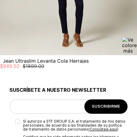
Jean Ultraslim Levanta Cola Herrajes
$
949
.
50
$
1899
.
00
SUSCRÍBETE A NUESTRO NEWSLETTER
SUSCRIBIRME
Sí autorizo a STF GROUP S.A. el tratamiento de mis datos
personales, de acuerdo a las finalidades de su política
de tratamiento de datos personales‎
(Consúltala aquí)
Certifico que he sido informado sobre los términos y