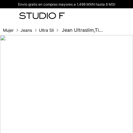
Envío gratis en compras mayores a 1,499 MXN hasta 6 MSI
TÉRMINOS MÁS BUSCADOS
1
.
vestidos
2
.
blusas
Jean Ultraslim,Tiro Alto, Pretina Ancha,
Mujer
Jeans
Ultra Slim fit
3
.
pantalon
4
.
tiro alto
5
.
blazer
6
.
falda
7
.
body studio f
8
.
short
9
.
botas
10
.
blusa