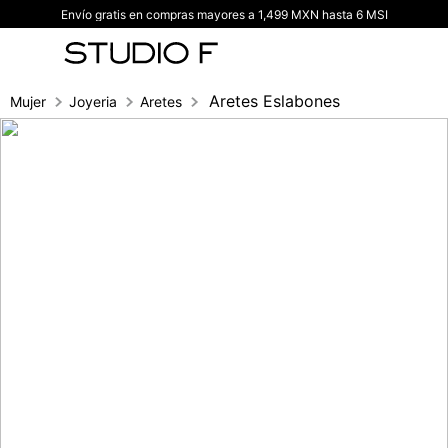
Envío gratis en compras mayores a 1,499 MXN hasta 6 MSI
TÉRMINOS MÁS BUSCADOS
1
.
vestidos
2
.
blusas
Aretes Eslabones
Mujer
Joyeria
Aretes
3
.
pantalon
4
.
tiro alto
5
.
blazer
6
.
falda
7
.
body studio f
8
.
short
9
.
botas
10
.
blusa