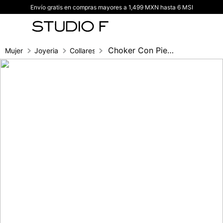
Envío gratis en compras mayores a 1,499 MXN hasta 6 MSI
TÉRMINOS MÁS BUSCADOS
1
.
vestidos
2
.
blusas
Choker Con Piedras Tipo Diamante
Mujer
Joyeria
Collares
3
.
pantalon
4
.
tiro alto
5
.
blazer
6
.
falda
7
.
body studio f
8
.
short
9
.
blusa
10
.
botas