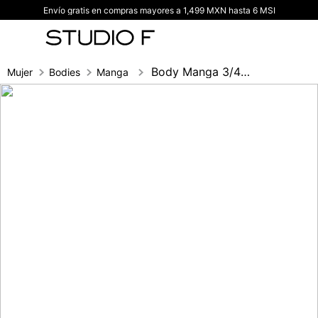
Envío gratis en compras mayores a 1,499 MXN hasta 6 MSI
TÉRMINOS MÁS BUSCADOS
1
.
vestidos
2
.
blusas
Body Manga 3/4 Cuello Tortuga
Mujer
Bodies
Manga larga
3
.
pantalon
4
.
tiro alto
5
.
blazer
6
.
falda
7
.
body studio f
8
.
short
9
.
blusa
10
.
botas