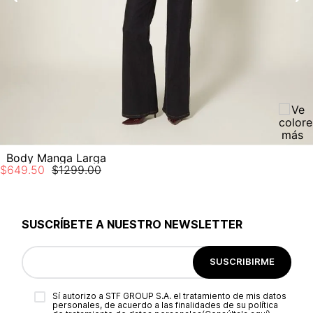
Body Manga Larga
$
649
.
50
$
1299
.
00
SUSCRÍBETE A NUESTRO NEWSLETTER
SUSCRIBIRME
Sí autorizo a STF GROUP S.A. el tratamiento de mis datos
personales, de acuerdo a las finalidades de su política