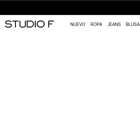
NUEVO
ROPA
JEANS
BLUSA
TÉRMINOS MÁS BUSCADOS
1
.
vestidos
2
.
blusas
3
.
pantalon
4
.
tiro alto
5
.
blazer
6
.
falda
7
.
body studio f
8
.
short