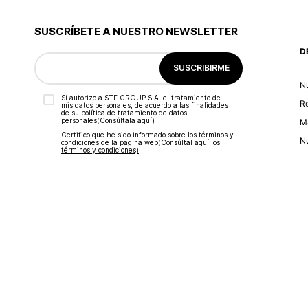
9
.
blusa
10
.
botas
SUSCRÍBETE A NUESTRO NEWSLETTER
D
SUSCRIBIRME
N
Sí autorizo a STF GROUP S.A. el tratamiento de
R
mis datos personales, de acuerdo a las finalidades
de su política de tratamiento de datos
personales‎
(Consúltala aquí)
Ma
Certifico que he sido informado sobre los términos y
Nu
condiciones de la página web‎
(Consúltal aquí los
términos y condiciones)